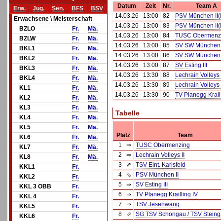
Datum
Zeit
Nr.
Team A
Erw.
Jug.
Sen.
BFS
BSV
14.03.26
13:00
82
PSV München II(
Erwachsene \ Meisterschaft
14.03.26
13:00
83
PSV München II(
BZLO
Fr.
Mä.
14.03.26
13:00
84
TUSC Obermenz
BZLW
Fr.
Mä.
14.03.26
13:00
85
SV SW München I
BKL1
Fr.
Mä.
14.03.26
13:00
86
SV SW München I
BKL2
Fr.
Mä.
14.03.26
13:00
87
SV Esting III
BKL3
Fr.
Mä.
14.03.26
13:30
88
Lechrain Volleys 
BKL4
Fr.
Mä.
14.03.26
13:30
89
Lechrain Volleys 
KL1
Fr.
Mä.
14.03.26
13:30
90
TV Planegg Krail
KL2
Fr.
Mä.
KL3
Fr.
Mä.
Tabelle
KL4
Fr.
Mä.
KL5
Fr.
Mä.
Platz
Team
KL6
Fr.
Mä.
1
⇒
TUSC Obermenzing
KL7
Fr.
Mä.
2
⇒
Lechrain Volleys II
KL8
Fr.
Mä.
3
⇗
TSV Eint. Karlsfeld
KKL1
Fr.
4
⇘
PSV München II
KKL2
Fr.
5
⇒
SV Esting III
KKL 3 OBB
Fr.
6
⇒
TV Planegg Krailling IV
KKL 4
Fr.
7
⇒
TSV Jesenwang
KKL5
Fr.
8
⇗
SG TSV Schongau / TSV Stein
KKL6
Fr.