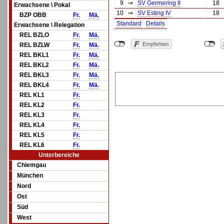
9
⇒
SV Germering II
18
Erwachsene \ Pokal
10
⇒
SV Esting IV
18
BZP OBB
Fr.
Mä.
Standard
Details
Erwachsene \ Relegation
REL BZLO
Fr.
Mä.
REL BZLW
Fr.
Mä.
REL BKL1
Fr.
Mä.
REL BKL2
Fr.
Mä.
REL BKL3
Fr.
Mä.
REL BKL4
Fr.
Mä.
REL KL1
Fr.
REL KL2
Fr.
REL KL3
Fr.
REL KL4
Fr.
REL KL5
Fr.
REL KL6
Fr.
Unterbereiche
Chiemgau
München
Nord
Ost
Süd
West