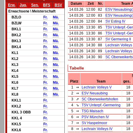
Datum
Zeit
Nr.
Team 
Erw.
Jug.
Sen.
BFS
BSV
14.03.26
12:00
82
ESV Neuaubing(
Erwachsene \ Meisterschaft
14.03.26
12:00
83
ESV Neuaubing(
BZLO
Fr.
Mä.
14.03.26
12:00
84
SV Esting IV
BZLW
Fr.
Mä.
14.03.26
13:30
85
TSV Unterpf.-Ge
BKL1
Fr.
Mä.
14.03.26
13:30
86
TSV Unterpf.-Ge
BKL2
Fr.
Mä.
14.03.26
13:30
87
SV Germering II
BKL3
Fr.
Mä.
14.03.26
14:30
88
Lechrain Volleys
BKL4
Fr.
Mä.
14.03.26
14:30
89
Lechrain Volleys
KL1
Fr.
Mä.
14.03.26
14:30
90
SC Oberweikerts
KL2
Fr.
Mä.
KL3
Fr.
Mä.
Tabelle
KL4
Fr.
Mä.
KL5
Fr.
Mä.
Platz
Team
ges.
KL6
Fr.
Mä.
1
⇒
Lechrain Volleys V
18
KL7
Fr.
Mä.
2
⇒
ESV Neuaubing
18
KL8
Fr.
Mä.
3
⇗
SC Oberweikertshofen
18
KKL1
Fr.
4
⇘
TSV Unterpf.-Germering
18
KKL2
Fr.
5
⇒
TSG Maisach
18
KKL 3 OBB
Fr.
6
⇒
PSV München IV
18
KKL 4
Fr.
7
⇒
SV Haspelmoor
18
KKL5
Fr.
8
⇒
Lechrain Volleys IV
18
KKL6
Fr.