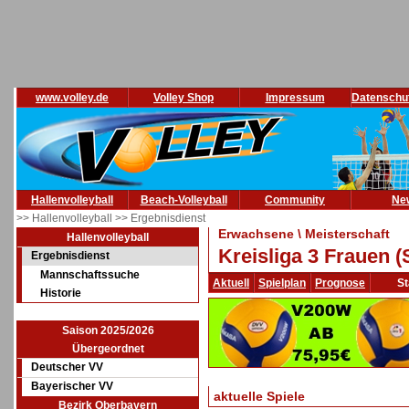
www.volley.de
Volley Shop
Impressum
Datenschu
Hallenvolleyball
Beach-Volleyball
Community
Ne
>> Hallenvolleyball
>> Ergebnisdienst
Erwachsene \ Meisterschaft
Hallenvolleyball
Kreisliga 3 Frauen 
Ergebnisdienst
Mannschaftssuche
Aktuell
Spielplan
Prognose
St
Historie
Saison 2025/2026
Übergeordnet
Deutscher VV
Bayerischer VV
aktuelle Spiele
Bezirk Oberbayern