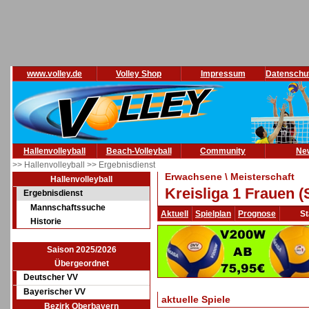
www.volley.de
Volley Shop
Impressum
Datenschu
Hallenvolleyball
Beach-Volleyball
Community
Ne
>> Hallenvolleyball
>> Ergebnisdienst
Erwachsene \ Meisterschaft
Hallenvolleyball
Kreisliga 1 Frauen 
Ergebnisdienst
Mannschaftssuche
Aktuell
Spielplan
Prognose
St
Historie
Saison 2025/2026
Übergeordnet
Deutscher VV
Bayerischer VV
aktuelle Spiele
Bezirk Oberbayern