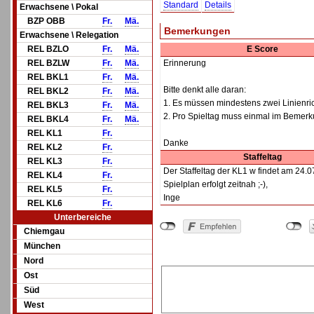
Standard
Details
Erwachsene \ Pokal
BZP OBB
Fr.
Mä.
Bemerkungen
Erwachsene \ Relegation
REL BZLO
Fr.
Mä.
E Score
REL BZLW
Fr.
Mä.
Erinnerung
REL BKL1
Fr.
Mä.
Bitte denkt alle daran:
REL BKL2
Fr.
Mä.
1. Es müssen mindestens zwei Linienri
REL BKL3
Fr.
Mä.
2. Pro Spieltag muss einmal im Bemer
REL BKL4
Fr.
Mä.
REL KL1
Fr.
Danke
REL KL2
Fr.
Staffeltag
REL KL3
Fr.
Der Staffeltag der KL1 w findet am 24.
REL KL4
Fr.
Spielplan erfolgt zeitnah ;-),
REL KL5
Fr.
Inge
REL KL6
Fr.
Unterbereiche
Chiemgau
München
Nord
Ost
Süd
West