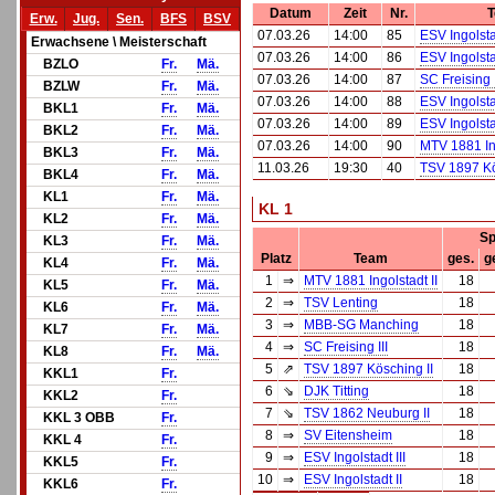
Datum
Zeit
Nr.
Erw.
Jug.
Sen.
BFS
BSV
07.03.26
14:00
85
ESV Ingolsta
Erwachsene \ Meisterschaft
07.03.26
14:00
86
ESV Ingolsta
BZLO
Fr.
Mä.
07.03.26
14:00
87
SC Freising I
BZLW
Fr.
Mä.
07.03.26
14:00
88
ESV Ingolstad
BKL1
Fr.
Mä.
07.03.26
14:00
89
ESV Ingolstad
BKL2
Fr.
Mä.
07.03.26
14:00
90
MTV 1881 Ing
BKL3
Fr.
Mä.
11.03.26
19:30
40
TSV 1897 Kö
BKL4
Fr.
Mä.
KL1
Fr.
Mä.
KL 1
KL2
Fr.
Mä.
Sp
KL3
Fr.
Mä.
Platz
Team
ges.
g
KL4
Fr.
Mä.
1
⇒
MTV 1881 Ingolstadt II
18
KL5
Fr.
Mä.
2
⇒
TSV Lenting
18
KL6
Fr.
Mä.
3
⇒
MBB-SG Manching
18
KL7
Fr.
Mä.
4
⇒
SC Freising III
18
KL8
Fr.
Mä.
5
⇗
TSV 1897 Kösching II
18
KKL1
Fr.
6
⇘
DJK Titting
18
KKL2
Fr.
7
⇘
TSV 1862 Neuburg II
18
KKL 3 OBB
Fr.
8
⇒
SV Eitensheim
18
KKL 4
Fr.
9
⇒
ESV Ingolstadt III
18
KKL5
Fr.
10
⇒
ESV Ingolstadt II
18
KKL6
Fr.