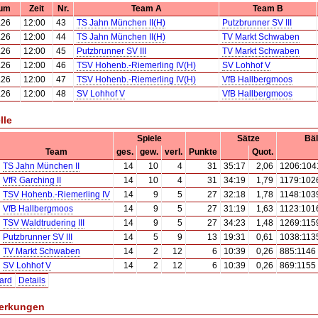
um
Zeit
Nr.
Team A
Team B
.26
12:00
43
TS Jahn München II(H)
Putzbrunner SV III
.26
12:00
44
TS Jahn München II(H)
TV Markt Schwaben
.26
12:00
45
Putzbrunner SV III
TV Markt Schwaben
.26
12:00
46
TSV Hohenb.-Riemerling IV(H)
SV Lohhof V
.26
12:00
47
TSV Hohenb.-Riemerling IV(H)
VfB Hallbergmoos
.26
12:00
48
SV Lohhof V
VfB Hallbergmoos
lle
Spiele
Sätze
Bäl
Team
ges.
gew.
verl.
Punkte
Quot.
TS Jahn München II
14
10
4
31
35:17
2,06
1206:104
VfR Garching II
14
10
4
31
34:19
1,79
1179:102
TSV Hohenb.-Riemerling IV
14
9
5
27
32:18
1,78
1148:103
VfB Hallbergmoos
14
9
5
27
31:19
1,63
1123:101
TSV Waldtrudering III
14
9
5
27
34:23
1,48
1269:115
Putzbrunner SV III
14
5
9
13
19:31
0,61
1038:113
TV Markt Schwaben
14
2
12
6
10:39
0,26
885:1146
SV Lohhof V
14
2
12
6
10:39
0,26
869:1155
ard
Details
erkungen