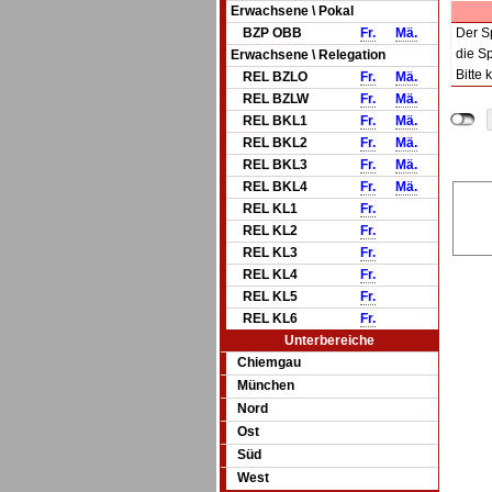
Erwachsene \ Pokal
BZP OBB
Fr.
Mä.
Der Sp
die Sp
Erwachsene \ Relegation
Bitte 
REL BZLO
Fr.
Mä.
REL BZLW
Fr.
Mä.
REL BKL1
Fr.
Mä.
REL BKL2
Fr.
Mä.
REL BKL3
Fr.
Mä.
REL BKL4
Fr.
Mä.
REL KL1
Fr.
REL KL2
Fr.
REL KL3
Fr.
REL KL4
Fr.
REL KL5
Fr.
REL KL6
Fr.
Unterbereiche
Chiemgau
München
Nord
Ost
Süd
West