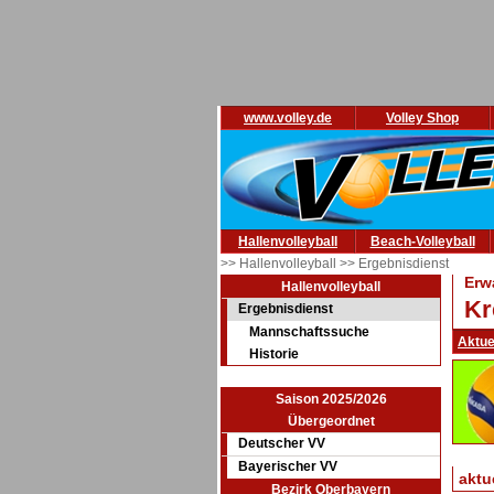
www.volley.de
Volley Shop
Hallenvolleyball
Beach-Volleyball
>> Hallenvolleyball
>> Ergebnisdienst
Erw
Hallenvolleyball
Kr
Ergebnisdienst
Mannschaftssuche
Aktue
Historie
Saison 2025/2026
Übergeordnet
Deutscher VV
Bayerischer VV
aktu
Bezirk Oberbayern