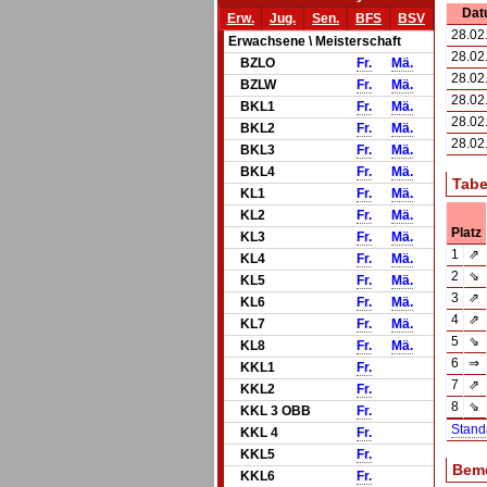
Dat
Erw.
Jug.
Sen.
BFS
BSV
28.02
Erwachsene \ Meisterschaft
28.02
BZLO
Fr.
Mä.
28.02
BZLW
Fr.
Mä.
28.02
BKL1
Fr.
Mä.
28.02
BKL2
Fr.
Mä.
28.02
BKL3
Fr.
Mä.
BKL4
Fr.
Mä.
Tabe
KL1
Fr.
Mä.
KL2
Fr.
Mä.
Platz
KL3
Fr.
Mä.
1
⇗
KL4
Fr.
Mä.
2
⇘
KL5
Fr.
Mä.
3
⇗
KL6
Fr.
Mä.
4
⇗
KL7
Fr.
Mä.
5
⇘
KL8
Fr.
Mä.
6
⇒
KKL1
Fr.
7
⇗
KKL2
Fr.
8
⇘
KKL 3 OBB
Fr.
Stand
KKL 4
Fr.
KKL5
Fr.
Bem
KKL6
Fr.