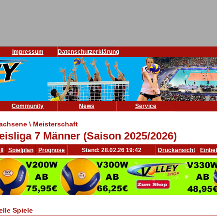
Impressum
Datenschutzerklärung
Community
News
Service
achsene \ Meisterschaft
eisliga 7 Männer (Saison 2025/2026)
ll
Spielplan
Prognose
Stand: 28.02.26 19:42
Druckansicht
Einbe
elle Spiele