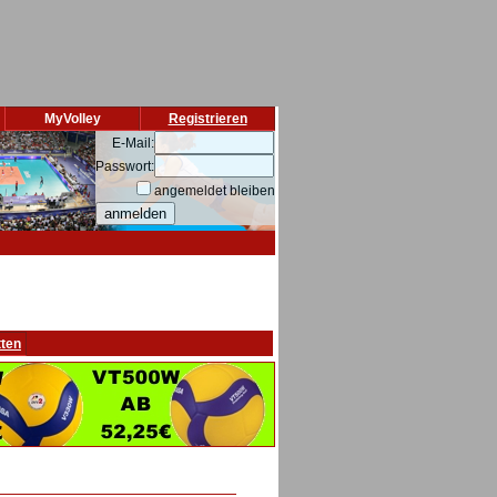
MyVolley
Registrieren
E-Mail:
Passwort:
angemeldet bleiben
tten