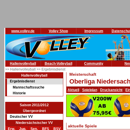
www.volley.de
Volley Shop
Impressum
Datenschu
Hallenvolleyball
Beach-Volleyball
Community
Ne
>> Hallenvolleyball
>> Ergebnisdienst
Meisterschaft
Hallenvolleyball
Oberliga Niedersac
Ergebnisdienst
Mannschaftssuche
Aktuell
Spielplan
Druckansicht
Ei
Historie
Saison 2011/2012
Übergeordnet
Deutscher VV
Niedersächsischer VV
aktuelle Spiele
Erw.
Jug.
Sen.
BFS
BSV