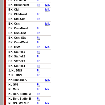
BKl Emsland
Fr.
BKl Hildesheim
Fr.
Mä.
BKl Old.
Mä.
BKl Old.-Nord
Fr.
BKl Old.-Süd
Fr.
BKl Osn.
Mä.
BKl Osn.-Nord
Fr.
BKl Osn.-Ost
Fr.
BKl Osn.-Süd
Fr.
BKl Osn.-West
Fr.
BKl Ostf.
Fr.
Mä.
BKl Staffel 1
Fr.
BKl Staffel 2
Fr.
BKl Staffel 3
Fr.
BKl Staffel 4
Fr.
1. KL DNS
Fr.
2. KL DNS
Fr.
KK Ems./Ben.
Mä.
KL G/N
Fr.
KL Oste.
Fr.
Mä.
KL Ben. Staffel A
Fr.
KL Ben. Staffel B
Fr.
KL BS / WF / HE
Fr.
Mä.