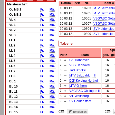
Datum
Zeit
Nr.
Team A
Meisterschaft
10.03.12
10203
MTV Salzdahlum
OL NB 1
Fr.
Mä.
10.03.12
10205
MTV Salzdahlum
OL NB 2
Fr.
Mä.
10.03.12
10601
VSG/ASC Göttin
VL 4
Fr.
Mä.
10.03.12
10607
VSG/ASC Göttin
VL 1
Fr.
Mä.
10.03.12
10804
SV Holdensted
VL 2
Fr.
Mä.
10.03.12
10809
SV Holdensted
VL 3
Fr.
Mä.
LL 1
Fr.
Mä.
Tabelle
LL 2
Fr.
Mä.
Spi
LL 3
Fr.
Mä.
Platz
Team
ges.
ge
LL 4
Fr.
Mä.
1
⇒
GfL Hannover
16
LL 5
Fr.
Mä.
2
⇒
VSG Hannover
16
LL 6
Fr.
Mä.
3
⇒
TuS Bröckel
16
LL 7
Fr.
Mä.
4
⇒
MTV Salzdahlum II
16
LL 8
Fr.
Mä.
5
⇒
DJK Kolping Northeim
16
BL 1
Fr.
Mä.
6
⇒
MTV Gifhorn
16
BL 10
Fr.
Mä.
7
⇒
VSG/ASC Göttingen II
16
BL 11
Fr.
Mä.
8
⇒
VfL Wolfsburg
16
BL 12
Fr.
Mä.
9
⇒
SV Holdenstedt
16
BL 13
Fr.
Mä.
BL 14
Fr.
Mä.
BL 15
Fr.
Mä.