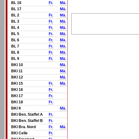
BL 16
Fr.
Mä.
BL 17
Mä.
BL 2
Fr.
Mä.
BL 3
Fr.
Mä.
BL 4
Fr.
Mä.
BL 5
Fr.
Mä.
BL 6
Fr.
Mä.
BL 7
Fr.
Mä.
BL 8
Fr.
Mä.
BL 9
Fr.
Mä.
BKl 10
Mä.
BKl 11
Mä.
BKl 12
Mä.
BKl 15
Fr.
Mä.
BKl 16
Fr.
BKl 17
Fr.
BKl 18
Fr.
BKl 9
Mä.
BKl Ben. Staffel A
Fr.
BKl Ben. Staffel B
Fr.
BKl Bra. Nord
Fr.
Mä.
BKl Celle
Fr.