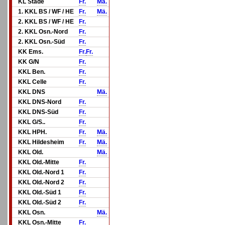
KL Stade
Fr.
Mä.
1. KKL BS / WF / HE
Fr.
Mä.
2. KKL BS / WF / HE
Fr.
2. KKL Osn.-Nord
Fr.
2. KKL Osn.-Süd
Fr.
KK Ems.
Fr.
Fr.
KK G/N
Fr.
KKL Ben.
Fr.
KKL Celle
Fr.
KKL DNS
Mä.
KKL DNS-Nord
Fr.
KKL DNS-Süd
Fr.
KKL G/S..
Fr.
KKL HPH.
Fr.
Mä.
KKL Hildesheim
Fr.
Mä.
KKL Old.
Mä.
KKL Old.-Mitte
Fr.
KKL Old.-Nord 1
Fr.
KKL Old.-Nord 2
Fr.
KKL Old.-Süd 1
Fr.
KKL Old.-Süd 2
Fr.
KKL Osn.
Mä.
KKL Osn.-Mitte
Fr.