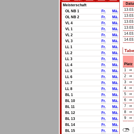
Dat
Meisterschaft
13.03
OL NB 1
Fr.
Mä.
13.03
OL NB 2
Fr.
Mä.
13.03
VL 4
Fr.
Mä.
13.03
VL 1
Fr.
Mä.
14.03
VL 2
Fr.
Mä.
14.03
VL 3
Fr.
Mä.
LL 1
Fr.
Mä.
Tabe
LL 2
Fr.
Mä.
LL 3
Fr.
Mä.
Platz
LL 4
Fr.
Mä.
1
⇒
LL 5
Fr.
Mä.
2
⇒
LL 6
Fr.
Mä.
3
⇒
LL 7
Fr.
Mä.
4
⇒
LL 8
Fr.
Mä.
5
⇒
BL 1
Fr.
Mä.
6
⇒
BL 10
Fr.
Mä.
7
⇒
BL 11
Fr.
Mä.
8
⇒
BL 12
Fr.
Mä.
9
⇒
BL 13
Fr.
Mä.
BL 14
Fr.
Mä.
BL 15
Fr.
Mä.