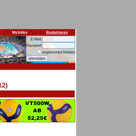
MyVolley
Registrieren
E-Mail:
Passwort:
angemeldet bleiben
12)