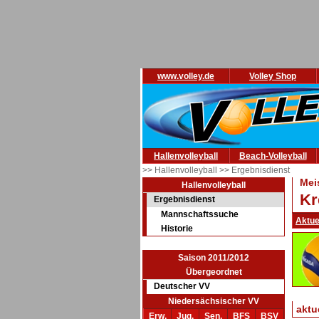
www.volley.de
Volley Shop
Hallenvolleyball
Beach-Volleyball
>> Hallenvolleyball
>> Ergebnisdienst
Mei
Hallenvolleyball
Kr
Ergebnisdienst
Mannschaftssuche
Aktue
Historie
Saison 2011/2012
Übergeordnet
Deutscher VV
Niedersächsischer VV
aktu
Erw.
Jug.
Sen.
BFS
BSV