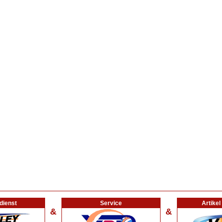
dienst
Service
Artike
&
&