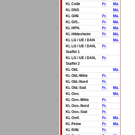
KL Celle
Fr.
Mä.
KL DNS
Mä.
KL G/W.
Fr.
Mä.
KL G/S..
Fr.
Mä.
KL HPH.
Fr.
Mä.
KL Hildesheim
Fr.
Mä.
KL LG / UE / DAN
Mä.
KL LG / UE / DAN,
Fr.
Staffel 1
KL LG / UE / DAN,
Fr.
Staffel 2
KL Old.
Mä.
KL Old.-Mitte
Fr.
KL Old.-Nord
Fr.
KL Old.-Süd
Fr.
Mä.
KL Osn.
Mä.
KL Osn.-Mitte
Fr.
KL Osn.-Nord
Fr.
KL Osn.-Süd
Fr.
KL Ostf.
Fr.
Mä.
KL Peine
Fr.
Mä.
KL R/W.
Fr.