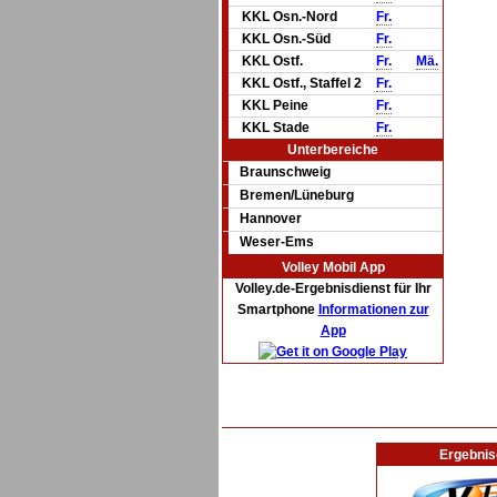
KKL Osn.-Nord
Fr.
KKL Osn.-Süd
Fr.
KKL Ostf.
Fr.
Mä.
KKL Ostf., Staffel 2
Fr.
KKL Peine
Fr.
KKL Stade
Fr.
Unterbereiche
Braunschweig
Bremen/Lüneburg
Hannover
Weser-Ems
Volley Mobil App
Volley.de-Ergebnisdienst für Ihr
Smartphone
Informationen zur
App
Ergebnis