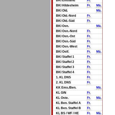
BKl Emsland
Fr.
BKl Hildesheim
Fr.
Mä.
BKl Old.
Mä.
BKl Old.-Nord
Fr.
BKl Old.-Süd
Fr.
BKl Osn.
Mä.
BKl Osn.-Nord
Fr.
BKl Osn.-Ost
Fr.
BKl Osn.-Süd
Fr.
BKl Osn.-West
Fr.
BKl Ostf.
Fr.
Mä.
BKl Staffel 1
Fr.
BKl Staffel 2
Fr.
BKl Staffel 3
Fr.
BKl Staffel 4
Fr.
1. KL DNS
Fr.
2. KL DNS
Fr.
KK Ems./Ben.
Mä.
KL G/N
Fr.
KL Oste.
Fr.
Mä.
KL Ben. Staffel A
Fr.
KL Ben. Staffel B
Fr.
KL BS / WF / HE
Fr.
Mä.