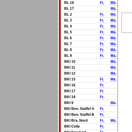
BL 16
Fr.
Mä.
BL 17
Mä.
BL 2
Fr.
Mä.
BL 3
Fr.
Mä.
BL 4
Fr.
Mä.
BL 5
Fr.
Mä.
BL 6
Fr.
Mä.
BL 7
Fr.
Mä.
BL 8
Fr.
Mä.
BL 9
Fr.
Mä.
BKl 10
Mä.
BKl 11
Mä.
BKl 12
Mä.
BKl 15
Fr.
Mä.
BKl 16
Fr.
BKl 17
Fr.
BKl 18
Fr.
BKl 9
Mä.
BKl Ben. Staffel A
Fr.
BKl Ben. Staffel B
Fr.
BKl Bra. Nord
Fr.
Mä.
BKl Celle
Fr.