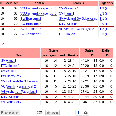
um
Zeit
Nr.
Team A
Team B
Ergebnis
.10
67
VG Aschend.- Papenbg. 3
SV Wiesede 1
1:3 ()
.10
68
VG Aschend.- Papenbg. 3
SV Hage 1
0:3 ()
.10
69
BW Borssum 2
SV Holtland-SV Stikelkamp
3:1 ()
.10
70
BW Borssum 2
MTV Wittmund
3:0 ()
.10
71
SV Nortmoor 2
VG Veenh. - Warsingsf. 2
1:3 ()
.10
72
SV Nortmoor 2
FTC Hollen 1
0:3 ()
lle
Spiele
Sätze
Bälle
Team
ges.
gew.
verl.
Punkte
Diff.
Diff.
SV Hage 1
16
14
2
28:4
44:10
34
0:0
0
FTC Hollen 1
16
12
4
24:8
38:20
18
0:0
0
SV Wiesede 1
16
11
5
22:10
38:21
17
0:0
0
BW Borssum 2
16
11
5
22:10
36:19
17
0:0
0
SV Holtland-SV Stikelkamp
16
11
5
22:10
37:21
16
0:0
0
VG Veenh. - Warsingsf. 2
16
5
11
10:22
25:36
-11
0:0
0
VG Aschend.- Papenbg. 3
16
4
12
8:24
17:41
-24
0:0
0
MTV Wittmund
16
2
14
4:28
14:44
-30
0:0
0
SV Nortmoor 2
16
2
14
4:28
9:46
-37
0:0
0