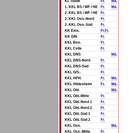
KL Stade
Fr.
Mä.
1. KKL BS / WF / HE
Fr.
Mä.
2. KKL BS / WF / HE
Fr.
2. KKL Osn.-Nord
Fr.
2. KKL Osn.-Süd
Fr.
KK Ems.
Fr.
Fr.
KK G/N
Fr.
KKL Ben.
Fr.
KKL Celle
Fr.
KKL DNS
Mä.
KKL DNS-Nord
Fr.
KKL DNS-Süd
Fr.
KKL G/S..
Fr.
KKL HPH.
Fr.
Mä.
KKL Hildesheim
Fr.
Mä.
KKL Old.
Mä.
KKL Old.-Mitte
Fr.
KKL Old.-Nord 1
Fr.
KKL Old.-Nord 2
Fr.
KKL Old.-Süd 1
Fr.
KKL Old.-Süd 2
Fr.
KKL Osn.
Mä.
KKL Osn.-Mitte
Fr.