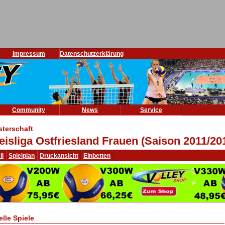
Impressum
Datenschutzerklärung
Community
News
Service
sterschaft
eisliga Ostfriesland Frauen (Saison 2011/20
ll
Spielplan
Druckansicht
Einbetten
elle Spiele