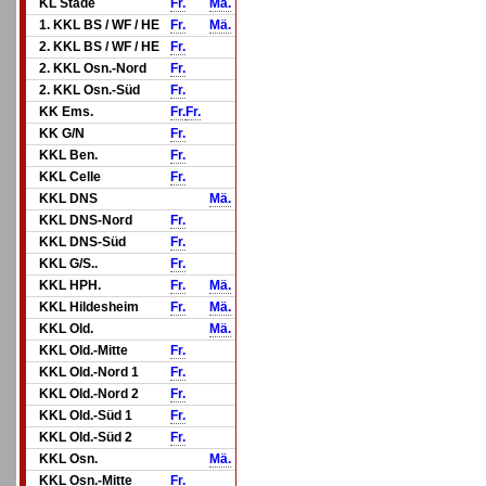
KL Stade
Fr.
Mä.
1. KKL BS / WF / HE
Fr.
Mä.
2. KKL BS / WF / HE
Fr.
2. KKL Osn.-Nord
Fr.
2. KKL Osn.-Süd
Fr.
KK Ems.
Fr.
Fr.
KK G/N
Fr.
KKL Ben.
Fr.
KKL Celle
Fr.
KKL DNS
Mä.
KKL DNS-Nord
Fr.
KKL DNS-Süd
Fr.
KKL G/S..
Fr.
KKL HPH.
Fr.
Mä.
KKL Hildesheim
Fr.
Mä.
KKL Old.
Mä.
KKL Old.-Mitte
Fr.
KKL Old.-Nord 1
Fr.
KKL Old.-Nord 2
Fr.
KKL Old.-Süd 1
Fr.
KKL Old.-Süd 2
Fr.
KKL Osn.
Mä.
KKL Osn.-Mitte
Fr.