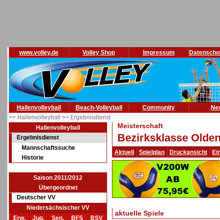
www.volley.de
Volley Shop
Impressum
Datenschu
Hallenvolleyball
Beach-Volleyball
Community
Ne
>> Hallenvolleyball
>> Ergebnisdienst
Meisterschaft
Hallenvolleyball
Bezirksklasse Olden
Ergebnisdienst
Mannschaftssuche
Aktuell
Spielplan
Druckansicht
Ei
Historie
Saison 2011/2012
Übergeordnet
Deutscher VV
Niedersächsischer VV
aktuelle Spiele
Erw.
Jug.
Sen.
BFS
BSV