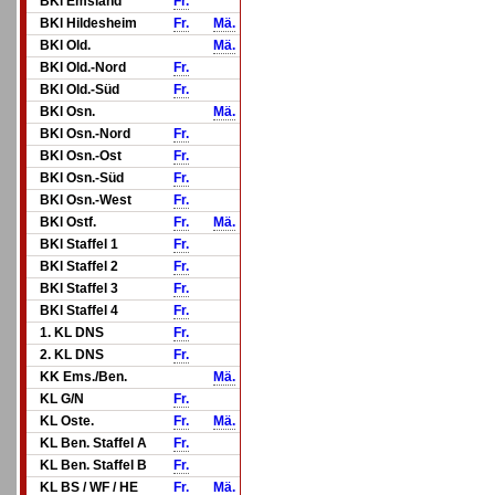
BKl Emsland
Fr.
BKl Hildesheim
Fr.
Mä.
BKl Old.
Mä.
BKl Old.-Nord
Fr.
BKl Old.-Süd
Fr.
BKl Osn.
Mä.
BKl Osn.-Nord
Fr.
BKl Osn.-Ost
Fr.
BKl Osn.-Süd
Fr.
BKl Osn.-West
Fr.
BKl Ostf.
Fr.
Mä.
BKl Staffel 1
Fr.
BKl Staffel 2
Fr.
BKl Staffel 3
Fr.
BKl Staffel 4
Fr.
1. KL DNS
Fr.
2. KL DNS
Fr.
KK Ems./Ben.
Mä.
KL G/N
Fr.
KL Oste.
Fr.
Mä.
KL Ben. Staffel A
Fr.
KL Ben. Staffel B
Fr.
KL BS / WF / HE
Fr.
Mä.