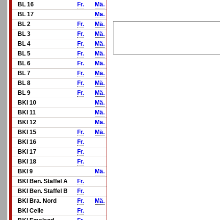
BL 16
Fr.
Mä.
BL 17
Mä.
BL 2
Fr.
Mä.
BL 3
Fr.
Mä.
BL 4
Fr.
Mä.
BL 5
Fr.
Mä.
BL 6
Fr.
Mä.
BL 7
Fr.
Mä.
BL 8
Fr.
Mä.
BL 9
Fr.
Mä.
BKl 10
Mä.
BKl 11
Mä.
BKl 12
Mä.
BKl 15
Fr.
Mä.
BKl 16
Fr.
BKl 17
Fr.
BKl 18
Fr.
BKl 9
Mä.
BKl Ben. Staffel A
Fr.
BKl Ben. Staffel B
Fr.
BKl Bra. Nord
Fr.
Mä.
BKl Celle
Fr.