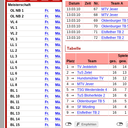
Datum
Zeit
Nr.
Team A
Meisterschaft
13.03.10
67
MTV Jever
OL NB 1
Fr.
Mä.
13.03.10
68
MTV Jever
OL NB 2
Fr.
Mä.
13.03.10
69
Oldenburger TB 
VL 4
Fr.
Mä.
13.03.10
70
Oldenburger TB 
VL 1
Fr.
Mä.
13.03.10
71
Elsflether TB 2
VL 2
Fr.
Mä.
13.03.10
72
Elsflether TB 2
VL 3
Fr.
Mä.
LL 1
Fr.
Mä.
Tabelle
LL 2
Fr.
Mä.
Spiele
LL 3
Fr.
Mä.
Platz
Team
ges.
gew.
LL 4
Fr.
Mä.
1
⇒
TV Jeddeloh
16
14
LL 5
Fr.
Mä.
2
⇒
TuS Zetel
16
13
LL 6
Fr.
Mä.
3
⇒
Hundsmühler TV
16
12
LL 7
Fr.
Mä.
4
⇒
MTV Jever
16
10
LL 8
Fr.
Mä.
5
⇒
TSG Westerstede 4
16
7
BL 1
Fr.
Mä.
6
⇒
TuS Bloherfelde 2
16
6
BL 10
Fr.
Mä.
7
⇒
Oldenburger TB 5
16
5
BL 11
Fr.
Mä.
8
⇒
SF Wüsting
16
4
BL 12
Fr.
Mä.
9
⇒
Elsflether TB 2
16
1
BL 13
Fr.
Mä.
BL 14
Fr.
Mä.
BL 15
Fr.
Mä.