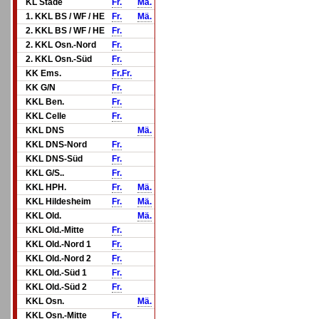
KL Stade
Fr.
Mä.
1. KKL BS / WF / HE
Fr.
Mä.
2. KKL BS / WF / HE
Fr.
2. KKL Osn.-Nord
Fr.
2. KKL Osn.-Süd
Fr.
KK Ems.
Fr.
Fr.
KK G/N
Fr.
KKL Ben.
Fr.
KKL Celle
Fr.
KKL DNS
Mä.
KKL DNS-Nord
Fr.
KKL DNS-Süd
Fr.
KKL G/S..
Fr.
KKL HPH.
Fr.
Mä.
KKL Hildesheim
Fr.
Mä.
KKL Old.
Mä.
KKL Old.-Mitte
Fr.
KKL Old.-Nord 1
Fr.
KKL Old.-Nord 2
Fr.
KKL Old.-Süd 1
Fr.
KKL Old.-Süd 2
Fr.
KKL Osn.
Mä.
KKL Osn.-Mitte
Fr.