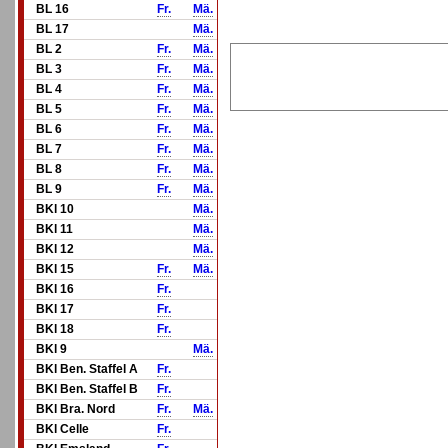
BL 16
Fr.
Mä.
BL 17
Mä.
BL 2
Fr.
Mä.
BL 3
Fr.
Mä.
BL 4
Fr.
Mä.
BL 5
Fr.
Mä.
BL 6
Fr.
Mä.
BL 7
Fr.
Mä.
BL 8
Fr.
Mä.
BL 9
Fr.
Mä.
BKl 10
Mä.
BKl 11
Mä.
BKl 12
Mä.
BKl 15
Fr.
Mä.
BKl 16
Fr.
BKl 17
Fr.
BKl 18
Fr.
BKl 9
Mä.
BKl Ben. Staffel A
Fr.
BKl Ben. Staffel B
Fr.
BKl Bra. Nord
Fr.
Mä.
BKl Celle
Fr.