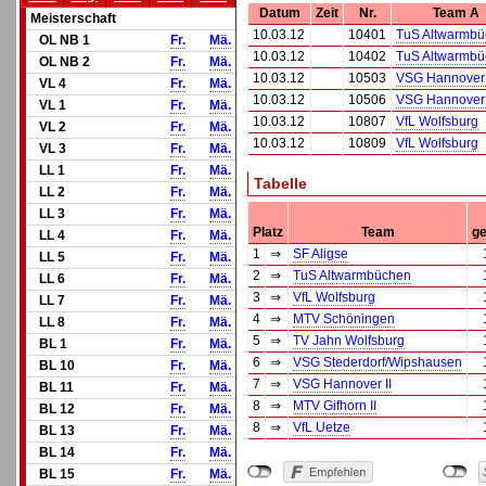
Datum
Zeit
Nr.
Team A
Meisterschaft
10.03.12
10401
TuS Altwarmb
OL NB 1
Fr.
Mä.
10.03.12
10402
TuS Altwarmb
OL NB 2
Fr.
Mä.
10.03.12
10503
VSG Hannover 
VL 4
Fr.
Mä.
10.03.12
10506
VSG Hannover 
VL 1
Fr.
Mä.
10.03.12
10807
VfL Wolfsburg
VL 2
Fr.
Mä.
10.03.12
10809
VfL Wolfsburg
VL 3
Fr.
Mä.
LL 1
Fr.
Mä.
Tabelle
LL 2
Fr.
Mä.
LL 3
Fr.
Mä.
Platz
Team
ge
LL 4
Fr.
Mä.
1
⇒
SF Aligse
LL 5
Fr.
Mä.
2
⇒
TuS Altwarmbüchen
LL 6
Fr.
Mä.
3
⇒
VfL Wolfsburg
LL 7
Fr.
Mä.
4
⇒
MTV Schöningen
LL 8
Fr.
Mä.
5
⇒
TV Jahn Wolfsburg
BL 1
Fr.
Mä.
6
⇒
VSG Stederdorf/Wipshausen
BL 10
Fr.
Mä.
7
⇒
VSG Hannover II
BL 11
Fr.
Mä.
8
⇒
MTV Gifhorn II
BL 12
Fr.
Mä.
8
⇒
VfL Uetze
BL 13
Fr.
Mä.
BL 14
Fr.
Mä.
BL 15
Fr.
Mä.