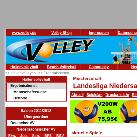
www.volley.de
Volley Shop
Impressum
Datenschu
Hallenvolleyball
Beach-Volleyball
Community
Ne
>> Hallenvolleyball
>> Ergebnisdienst
Meisterschaft
Hallenvolleyball
Landesliga Niedersa
Ergebnisdienst
Mannschaftssuche
Aktuell
Spielplan
Druckansicht
Ei
Historie
Saison 2011/2012
Übergeordnet
Deutscher VV
Niedersächsischer VV
aktuelle Spiele
Erw.
Jug.
Sen.
BFS
BSV