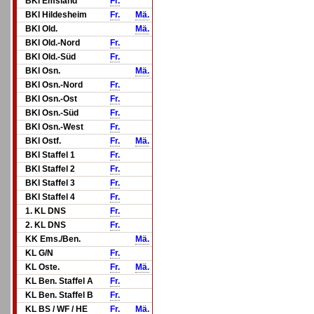
BKl Emsland
Fr.
BKl Hildesheim
Fr.
Mä.
BKl Old.
Mä.
BKl Old.-Nord
Fr.
BKl Old.-Süd
Fr.
BKl Osn.
Mä.
BKl Osn.-Nord
Fr.
BKl Osn.-Ost
Fr.
BKl Osn.-Süd
Fr.
BKl Osn.-West
Fr.
BKl Ostf.
Fr.
Mä.
BKl Staffel 1
Fr.
BKl Staffel 2
Fr.
BKl Staffel 3
Fr.
BKl Staffel 4
Fr.
1. KL DNS
Fr.
2. KL DNS
Fr.
KK Ems./Ben.
Mä.
KL G/N
Fr.
KL Oste.
Fr.
Mä.
KL Ben. Staffel A
Fr.
KL Ben. Staffel B
Fr.
KL BS / WF / HE
Fr.
Mä.