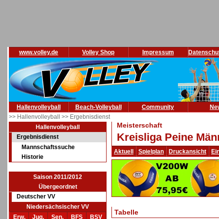
www.volley.de
Volley Shop
Impressum
Datenschu
Hallenvolleyball
Beach-Volleyball
Community
Ne
>> Hallenvolleyball
>> Ergebnisdienst
Meisterschaft
Hallenvolleyball
Kreisliga Peine Män
Ergebnisdienst
Mannschaftssuche
Aktuell
Spielplan
Druckansicht
Ei
Historie
Saison 2011/2012
Übergeordnet
Deutscher VV
Niedersächsischer VV
Tabelle
Erw.
Jug.
Sen.
BFS
BSV