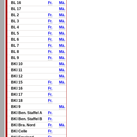
BL 16
Fr.
Mä.
BL 17
Mä.
BL 2
Fr.
Mä.
BL 3
Fr.
Mä.
BL 4
Fr.
Mä.
BL 5
Fr.
Mä.
BL 6
Fr.
Mä.
BL 7
Fr.
Mä.
BL 8
Fr.
Mä.
BL 9
Fr.
Mä.
BKl 10
Mä.
BKl 11
Mä.
BKl 12
Mä.
BKl 15
Fr.
Mä.
BKl 16
Fr.
BKl 17
Fr.
BKl 18
Fr.
BKl 9
Mä.
BKl Ben. Staffel A
Fr.
BKl Ben. Staffel B
Fr.
BKl Bra. Nord
Fr.
Mä.
BKl Celle
Fr.