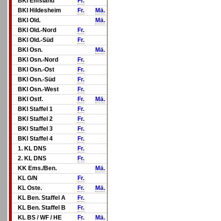
BKl Emsland
Fr.
BKl Hildesheim
Fr.
Mä.
BKl Old.
Mä.
BKl Old.-Nord
Fr.
BKl Old.-Süd
Fr.
BKl Osn.
Mä.
BKl Osn.-Nord
Fr.
BKl Osn.-Ost
Fr.
BKl Osn.-Süd
Fr.
BKl Osn.-West
Fr.
BKl Ostf.
Fr.
Mä.
BKl Staffel 1
Fr.
BKl Staffel 2
Fr.
BKl Staffel 3
Fr.
BKl Staffel 4
Fr.
1. KL DNS
Fr.
2. KL DNS
Fr.
KK Ems./Ben.
Mä.
KL G/N
Fr.
KL Oste.
Fr.
Mä.
KL Ben. Staffel A
Fr.
KL Ben. Staffel B
Fr.
KL BS / WF / HE
Fr.
Mä.