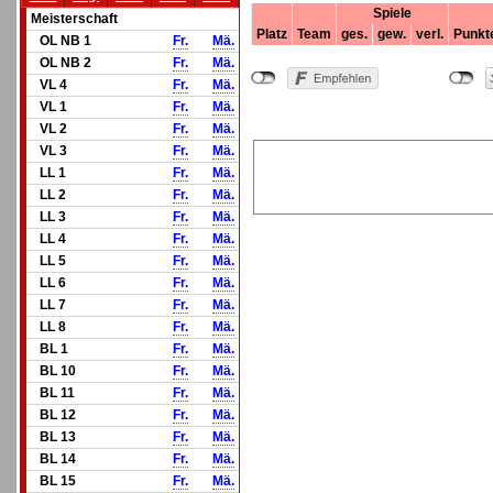
Spiele
Meisterschaft
Platz
Team
ges.
gew.
verl.
Punkt
OL NB 1
Fr.
Mä.
OL NB 2
Fr.
Mä.
VL 4
Fr.
Mä.
VL 1
Fr.
Mä.
VL 2
Fr.
Mä.
VL 3
Fr.
Mä.
LL 1
Fr.
Mä.
LL 2
Fr.
Mä.
LL 3
Fr.
Mä.
LL 4
Fr.
Mä.
LL 5
Fr.
Mä.
LL 6
Fr.
Mä.
LL 7
Fr.
Mä.
LL 8
Fr.
Mä.
BL 1
Fr.
Mä.
BL 10
Fr.
Mä.
BL 11
Fr.
Mä.
BL 12
Fr.
Mä.
BL 13
Fr.
Mä.
BL 14
Fr.
Mä.
BL 15
Fr.
Mä.