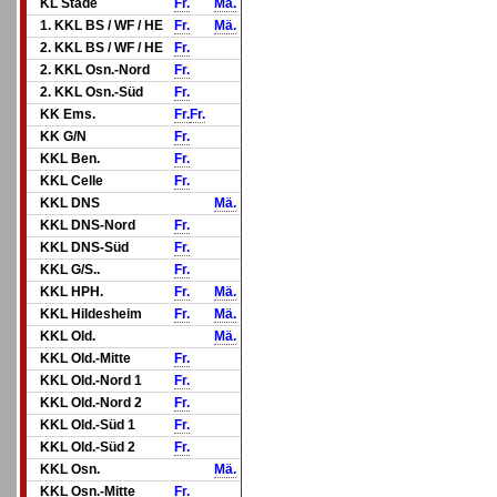
KL Stade
Fr.
Mä.
1. KKL BS / WF / HE
Fr.
Mä.
2. KKL BS / WF / HE
Fr.
2. KKL Osn.-Nord
Fr.
2. KKL Osn.-Süd
Fr.
KK Ems.
Fr.
Fr.
KK G/N
Fr.
KKL Ben.
Fr.
KKL Celle
Fr.
KKL DNS
Mä.
KKL DNS-Nord
Fr.
KKL DNS-Süd
Fr.
KKL G/S..
Fr.
KKL HPH.
Fr.
Mä.
KKL Hildesheim
Fr.
Mä.
KKL Old.
Mä.
KKL Old.-Mitte
Fr.
KKL Old.-Nord 1
Fr.
KKL Old.-Nord 2
Fr.
KKL Old.-Süd 1
Fr.
KKL Old.-Süd 2
Fr.
KKL Osn.
Mä.
KKL Osn.-Mitte
Fr.