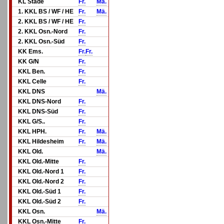
KL Stade
Fr.
Mä.
1. KKL BS / WF / HE
Fr.
Mä.
2. KKL BS / WF / HE
Fr.
2. KKL Osn.-Nord
Fr.
2. KKL Osn.-Süd
Fr.
KK Ems.
Fr.
Fr.
KK G/N
Fr.
KKL Ben.
Fr.
KKL Celle
Fr.
KKL DNS
Mä.
KKL DNS-Nord
Fr.
KKL DNS-Süd
Fr.
KKL G/S..
Fr.
KKL HPH.
Fr.
Mä.
KKL Hildesheim
Fr.
Mä.
KKL Old.
Mä.
KKL Old.-Mitte
Fr.
KKL Old.-Nord 1
Fr.
KKL Old.-Nord 2
Fr.
KKL Old.-Süd 1
Fr.
KKL Old.-Süd 2
Fr.
KKL Osn.
Mä.
KKL Osn.-Mitte
Fr.