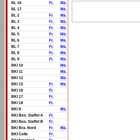
BL 16
Fr.
Mä.
BL 17
Mä.
BL 2
Fr.
Mä.
BL 3
Fr.
Mä.
BL 4
Fr.
Mä.
BL 5
Fr.
Mä.
BL 6
Fr.
Mä.
BL 7
Fr.
Mä.
BL 8
Fr.
Mä.
BL 9
Fr.
Mä.
BKl 10
Mä.
BKl 11
Mä.
BKl 12
Mä.
BKl 15
Fr.
Mä.
BKl 16
Fr.
BKl 17
Fr.
BKl 18
Fr.
BKl 9
Mä.
BKl Ben. Staffel A
Fr.
BKl Ben. Staffel B
Fr.
BKl Bra. Nord
Fr.
Mä.
BKl Celle
Fr.