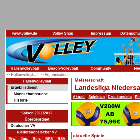
www.volley.de
Volley Shop
Impressum
Datenschu
Hallenvolleyball
Beach-Volleyball
Community
Ne
>> Hallenvolleyball
>> Ergebnisdienst
Meisterschaft
Hallenvolleyball
Landesliga Niedersa
Ergebnisdienst
Mannschaftssuche
Aktuell
Spielplan
Druckansicht
Ei
Historie
Saison 2011/2012
Übergeordnet
Deutscher VV
Niedersächsischer VV
aktuelle Spiele
Erw.
Jug.
Sen.
BFS
BSV