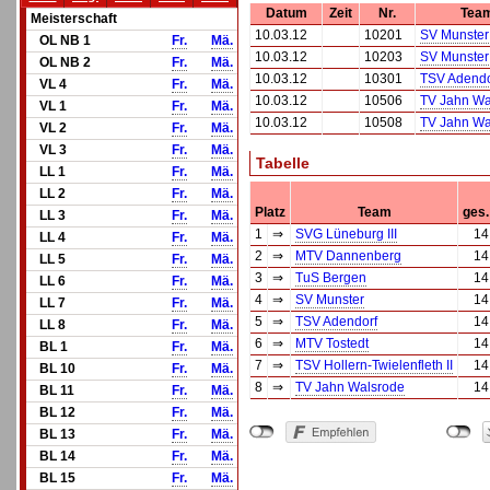
Datum
Zeit
Nr.
Tea
Meisterschaft
10.03.12
10201
SV Munster
OL NB 1
Fr.
Mä.
10.03.12
10203
SV Munster
OL NB 2
Fr.
Mä.
10.03.12
10301
TSV Adendo
VL 4
Fr.
Mä.
10.03.12
10506
TV Jahn Wa
VL 1
Fr.
Mä.
10.03.12
10508
TV Jahn Wa
VL 2
Fr.
Mä.
VL 3
Fr.
Mä.
Tabelle
LL 1
Fr.
Mä.
LL 2
Fr.
Mä.
Platz
Team
ges.
LL 3
Fr.
Mä.
1
⇒
SVG Lüneburg III
14
LL 4
Fr.
Mä.
2
⇒
MTV Dannenberg
14
LL 5
Fr.
Mä.
3
⇒
TuS Bergen
14
LL 6
Fr.
Mä.
4
⇒
SV Munster
14
LL 7
Fr.
Mä.
5
⇒
TSV Adendorf
14
LL 8
Fr.
Mä.
6
⇒
MTV Tostedt
14
BL 1
Fr.
Mä.
7
⇒
TSV Hollern-Twielenfleth II
14
BL 10
Fr.
Mä.
8
⇒
TV Jahn Walsrode
14
BL 11
Fr.
Mä.
BL 12
Fr.
Mä.
BL 13
Fr.
Mä.
BL 14
Fr.
Mä.
BL 15
Fr.
Mä.