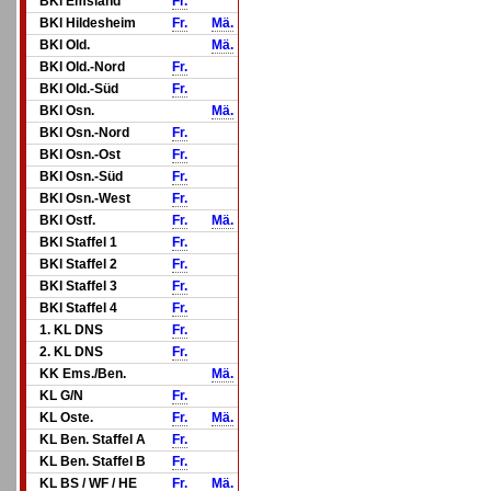
BKl Emsland
Fr.
BKl Hildesheim
Fr.
Mä.
BKl Old.
Mä.
BKl Old.-Nord
Fr.
BKl Old.-Süd
Fr.
BKl Osn.
Mä.
BKl Osn.-Nord
Fr.
BKl Osn.-Ost
Fr.
BKl Osn.-Süd
Fr.
BKl Osn.-West
Fr.
BKl Ostf.
Fr.
Mä.
BKl Staffel 1
Fr.
BKl Staffel 2
Fr.
BKl Staffel 3
Fr.
BKl Staffel 4
Fr.
1. KL DNS
Fr.
2. KL DNS
Fr.
KK Ems./Ben.
Mä.
KL G/N
Fr.
KL Oste.
Fr.
Mä.
KL Ben. Staffel A
Fr.
KL Ben. Staffel B
Fr.
KL BS / WF / HE
Fr.
Mä.