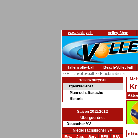
www.volley.de
Volley Shop
Hallenvolleyball
Beach-Volleyball
>> Hallenvolleyball
>> Ergebnisdienst
Mei
Hallenvolleyball
Kr
Ergebnisdienst
Mannschaftssuche
Aktue
Historie
Saison 2011/2012
Übergeordnet
Deutscher VV
Niedersächsischer VV
aktu
Erw.
Jug.
Sen.
BFS
BSV