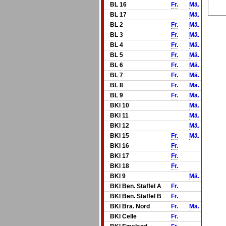
BL 16
Fr.
Mä.
BL 17
Mä.
BL 2
Fr.
Mä.
BL 3
Fr.
Mä.
BL 4
Fr.
Mä.
BL 5
Fr.
Mä.
BL 6
Fr.
Mä.
BL 7
Fr.
Mä.
BL 8
Fr.
Mä.
BL 9
Fr.
Mä.
BKl 10
Mä.
BKl 11
Mä.
BKl 12
Mä.
BKl 15
Fr.
Mä.
BKl 16
Fr.
BKl 17
Fr.
BKl 18
Fr.
BKl 9
Mä.
BKl Ben. Staffel A
Fr.
BKl Ben. Staffel B
Fr.
BKl Bra. Nord
Fr.
Mä.
BKl Celle
Fr.