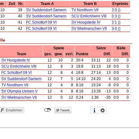
um
Zeit
Nr.
Team A
Team B
Ergebnis
.10
39
SV Suddendorf-Samern
TV Nordhorn VII
3:0 ()
.10
40
SV Suddendorf-Samern
SCU Emlichheim VIII
0:3 ()
.10
41
FC Schüttorf 09 VI
SV Hoogstede IV
3:1 ()
.10
42
FC Schüttorf 09 VI
SV Wietmarschen VII
3:0 ()
lle
Spiele
Sätze
Bälle
Team
ges.
gew.
verl.
Punkte
Diff.
Diff.
SV Hoogstede IV
12
10
2
20:4
33:11
22
0:0
0
SCU Emlichheim VIII
12
9
3
18:6
31:13
18
0:0
0
FC Schüttorf 09 VI
12
8
4
16:8
27:14
13
0:0
0
SV Suddendorf-Samern
12
7
5
14:10
24:20
4
0:0
0
TV Nordhorn VII
12
4
8
8:16
15:24
-9
0:0
0
SV Olympia Uelsen V
12
4
8
8:16
13:26
-13
0:0
0
SV Wietmarschen VII
12
0
12
0:24
1:36
-35
0:0
0