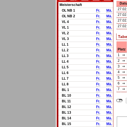
Dat
Meisterschaft
27.02
OL NB 1
Fr.
Mä.
27.02
OL NB 2
Fr.
Mä.
27.02
VL 4
Fr.
Mä.
27.02
VL 1
Fr.
Mä.
VL 2
Fr.
Mä.
Tabe
VL 3
Fr.
Mä.
LL 1
Fr.
Mä.
Platz
LL 2
Fr.
Mä.
1
⇒
LL 3
Fr.
Mä.
2
⇒
LL 4
Fr.
Mä.
3
⇒
LL 5
Fr.
Mä.
4
⇒
LL 6
Fr.
Mä.
5
⇒
LL 7
Fr.
Mä.
6
⇒
LL 8
Fr.
Mä.
7
⇒
BL 1
Fr.
Mä.
BL 10
Fr.
Mä.
BL 11
Fr.
Mä.
BL 12
Fr.
Mä.
BL 13
Fr.
Mä.
BL 14
Fr.
Mä.
BL 15
Fr.
Mä.