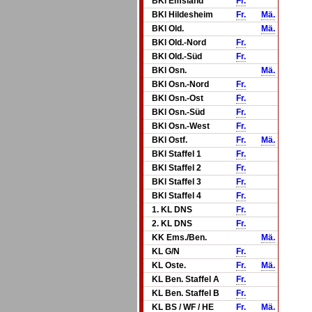
BKl Emsland
Fr.
BKl Hildesheim
Fr.
Mä.
BKl Old.
Mä.
BKl Old.-Nord
Fr.
BKl Old.-Süd
Fr.
BKl Osn.
Mä.
BKl Osn.-Nord
Fr.
BKl Osn.-Ost
Fr.
BKl Osn.-Süd
Fr.
BKl Osn.-West
Fr.
BKl Ostf.
Fr.
Mä.
BKl Staffel 1
Fr.
BKl Staffel 2
Fr.
BKl Staffel 3
Fr.
BKl Staffel 4
Fr.
1. KL DNS
Fr.
2. KL DNS
Fr.
KK Ems./Ben.
Mä.
KL G/N
Fr.
KL Oste.
Fr.
Mä.
KL Ben. Staffel A
Fr.
KL Ben. Staffel B
Fr.
KL BS / WF / HE
Fr.
Mä.