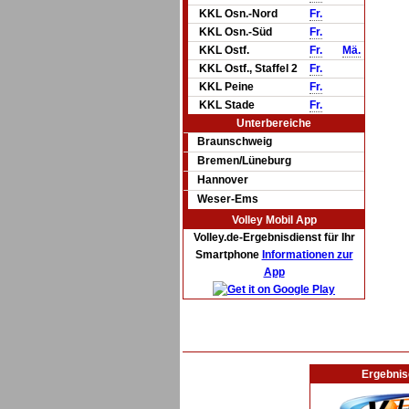
KKL Osn.-Nord
Fr.
KKL Osn.-Süd
Fr.
KKL Ostf.
Fr.
Mä.
KKL Ostf., Staffel 2
Fr.
KKL Peine
Fr.
KKL Stade
Fr.
Unterbereiche
Braunschweig
Bremen/Lüneburg
Hannover
Weser-Ems
Volley Mobil App
Volley.de-Ergebnisdienst für Ihr
Smartphone
Informationen zur
App
Ergebnis