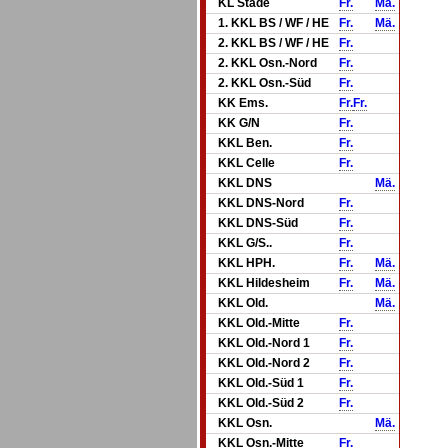
KL Stade
Fr.
Mä.
1. KKL BS / WF / HE
Fr.
Mä.
2. KKL BS / WF / HE
Fr.
2. KKL Osn.-Nord
Fr.
2. KKL Osn.-Süd
Fr.
KK Ems.
Fr.
Fr.
KK G/N
Fr.
KKL Ben.
Fr.
KKL Celle
Fr.
KKL DNS
Mä.
KKL DNS-Nord
Fr.
KKL DNS-Süd
Fr.
KKL G/S..
Fr.
KKL HPH.
Fr.
Mä.
KKL Hildesheim
Fr.
Mä.
KKL Old.
Mä.
KKL Old.-Mitte
Fr.
KKL Old.-Nord 1
Fr.
KKL Old.-Nord 2
Fr.
KKL Old.-Süd 1
Fr.
KKL Old.-Süd 2
Fr.
KKL Osn.
Mä.
KKL Osn.-Mitte
Fr.