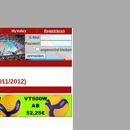
MyVolley
Registrieren
E-Mail:
Passwort:
angemeldet bleiben
011/2012)