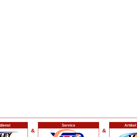
dienst
Service
Artike
&
&