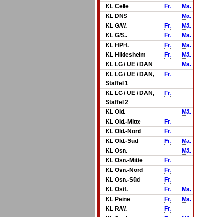
KL Celle
Fr.
Mä.
KL DNS
Mä.
KL G/W.
Fr.
Mä.
KL G/S..
Fr.
Mä.
KL HPH.
Fr.
Mä.
KL Hildesheim
Fr.
Mä.
KL LG / UE / DAN
Mä.
KL LG / UE / DAN,
Fr.
Staffel 1
KL LG / UE / DAN,
Fr.
Staffel 2
KL Old.
Mä.
KL Old.-Mitte
Fr.
KL Old.-Nord
Fr.
KL Old.-Süd
Fr.
Mä.
KL Osn.
Mä.
KL Osn.-Mitte
Fr.
KL Osn.-Nord
Fr.
KL Osn.-Süd
Fr.
KL Ostf.
Fr.
Mä.
KL Peine
Fr.
Mä.
KL R/W.
Fr.