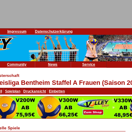
Impressum
Datenschutzerklärung
Community
News
Service
sterschaft
eisliga Bentheim Staffel A Frauen (Saison 2
ll
Spielplan
Druckansicht
Einbetten
elle Spiele